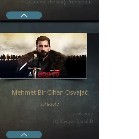
Cinema /Bozdağ Production
Mehmet Bir Cihan Osvajač
2016-2017
2016-2017
O3 Medya- Kanal D