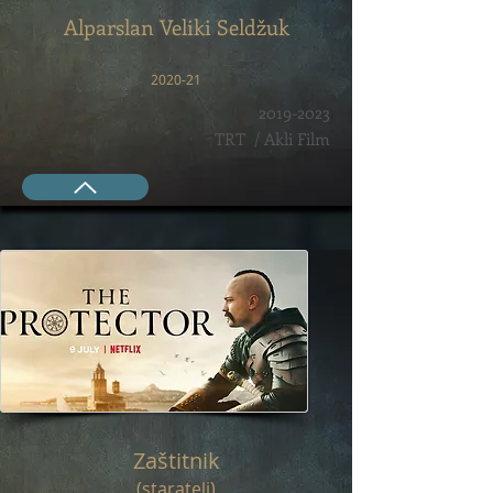
Alparslan Veliki Seldžuk
2020-21
2019-2023
TRT / Akli Film
Zaštitnik
(staratelj)