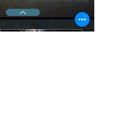
Naziv usluge
Opišite jednu od svojih usluga