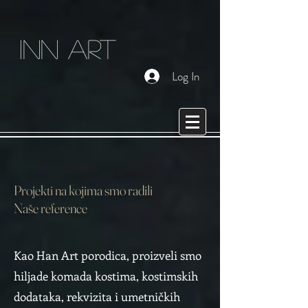
inn art
Log In
Projekti na kojima smo radili
Naše reference
Kao Han Art porodica, proizveli smo
hiljade komada kostima, kostimskih
dodataka, rekvizita i umetničkih