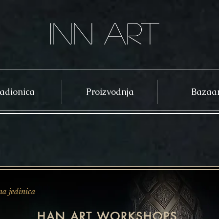
inn art
adionica
Proizvodnja
Bazaa
a jedinica
HAN ART WORKSHOPS