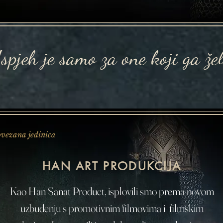
spjeh je samo za one koji ga žel
vezana jedinica
HAN ART PRODUKCIJA
Kao Han Sanat Product, isplovili smo prema novom
uzbuđenju s promotivnim filmovima i filmskim