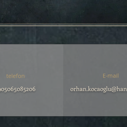
E-mail
telefon
905065085206
orhan.kocaoglu@han