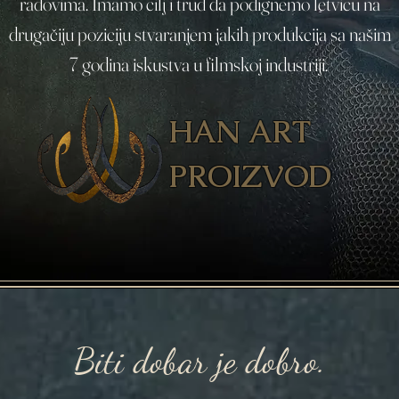
radovima. Imamo cilj i trud da podignemo letvicu na
drugačiju poziciju stvaranjem jakih produkcija sa našim
7 godina iskustva u filmskoj industriji.
HAN ART
PROIZVOD
Biti dobar je dobro.