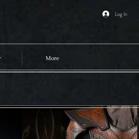
Log In
r
More