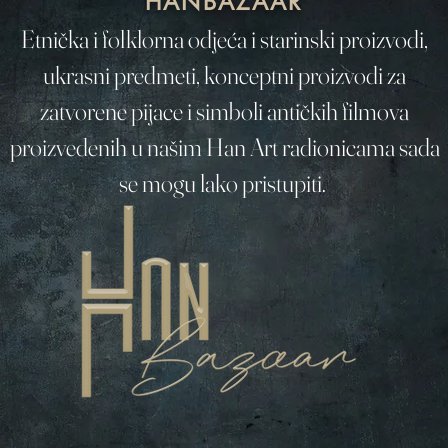
HANBAZAAR
Etnička i folklorna odjeća i starinski proizvodi,
ukrasni predmeti, konceptni proizvodi za
zatvorene pijace i simboli antičkih filmova
proizvedenih u našim Han Art radionicama sada
se mogu lako pristupiti.