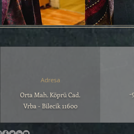
Adresa
-
Orta Mah. Köprü Cad.
Vrba - Bilecik 11600