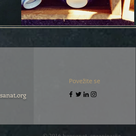
Povežite se
sanat.org
© 2016 hansanat organizacija