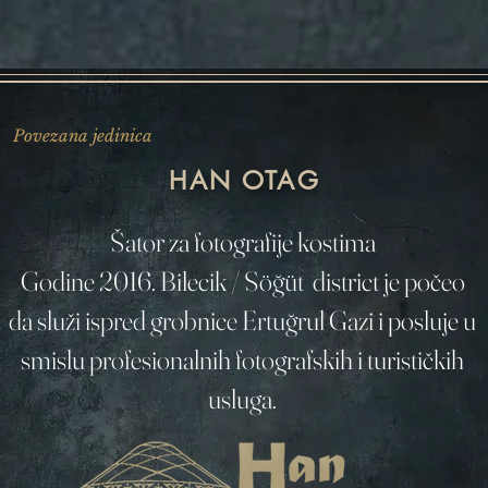
Povezana jedinica
HAN OTAG
Šator za fotografije kostima
Godine 2016. Bilecik / Söğüt district je počeo
da služi ispred grobnice Ertuğrul Gazi i posluje u
smislu profesionalnih fotografskih i turističkih
usluga.