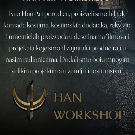
Kao Han Art porodica, proizveli smo hiljade
komada kostima, kostimskih dodataka, rekvizita
i umetničkih proizvoda u desetinama filmova i
projekata koje smo dizajnirali i producirali u
našim radionicama. Dodali smo boju mnogim
velikim projektima u zemlji i inostranstvu.
HAN
WORKSHOP