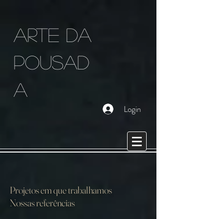
arte da
pousad
a
Login
Projetos em que trabalhamos
Nossas referências