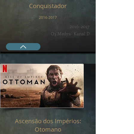
Conquistador
2016-2017
2016-2017
O3 Medya- Kanal D
Ascensão dos Impérios:
Otomano