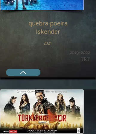
quebra-poeira
Iskender
2021
2019-2022
TRT