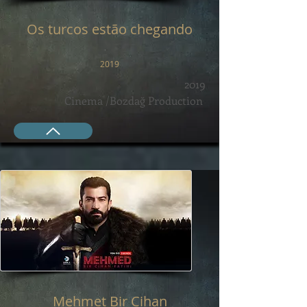
Os turcos estão chegando
2019
2019
Cinema /Bozdağ Production
Mehmet Bir Cihan