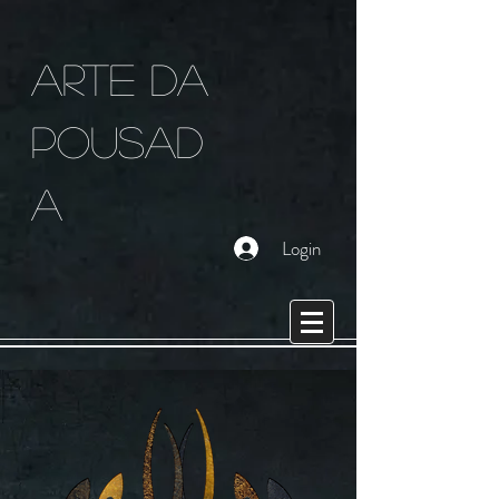
arte da
pousad
a
Login