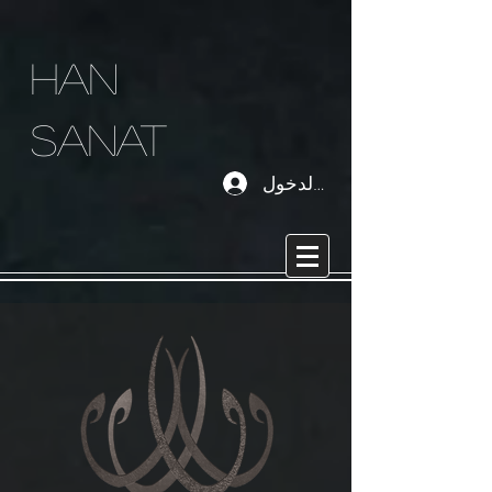
han
sanat
تسجيل الدخول