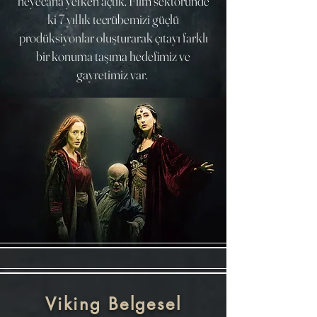
heyecana yelken açtık. Film sektöründe
ki 7 yıllık tecrübemizi güçlü
prodüksiyonlar oluşturarak çıtayı farklı
bir konuma taşıma hedefimiz ve
gayretimiz var.
Viking Belgesel